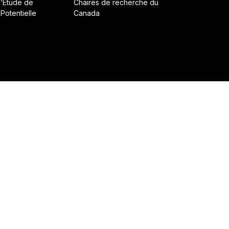
d’Étude de
Chaires de recherche du
 Potentielle
Canada
ruit avec