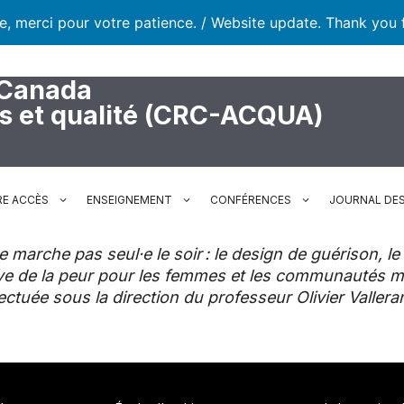
te, merci pour votre patience. / Website update. Thank you 
 Canada
rs et qualité (CRC-ACQUA)
RE ACCÈS
ENSEIGNEMENT
CONFÉRENCES
JOURNAL DES
e marche pas seul·e le soir : le design de guérison, le 
ve de la peur pour les femmes et les communautés ma
ctuée sous la direction du professeur Olivier Vallera