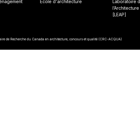
ménagement
École d'architecture
Laboratoire 
l’Architecture
[LEAP]
• Const
re de Recherche du Canada en architecture, concours et qualité (CRC-ACQUA)