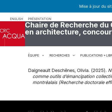
Mise à jour du si
Aller
ENGLISH
PRÉSENTATION
au
Chaire de Recherche du
contenu
en architecture, concou
ÉQUIPE
RECHERCHES
PUBLICATIONS + LIB
Daigneault Deschênes, Olivia. (2025).
N
comme outils d’émancipation collecti
montréalais (Recherche doctorale effe