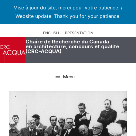
Mise à jour du site, merci pour votre patience. /
Website update. Thank you for your patience.
Aller
au
ENGLISH
PRÉSENTATION
contenu
Chaire de Recherche du Canada
en architecture, concours et qualité
(CRC-ACQUA)
Menu