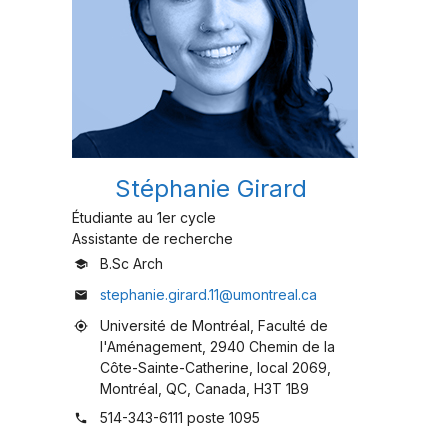
Stéphanie Girard
Étudiante au 1er cycle
Assistante de recherche
B.Sc Arch
school
stephanie.girard.11@umontreal.ca
mail
Université de Montréal, Faculté de
my_location
l'Aménagement, 2940 Chemin de la
Côte-Sainte-Catherine, local 2069,
Montréal, QC, Canada, H3T 1B9
514-343-6111 poste 1095
phone