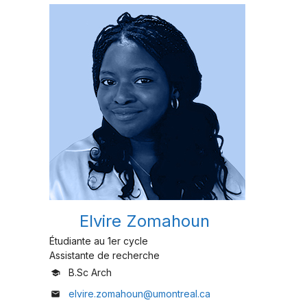
Elvire Zomahoun
Étudiante au 1er cycle
Assistante de recherche
B.Sc Arch
school
elvire.zomahoun@umontreal.ca
mail