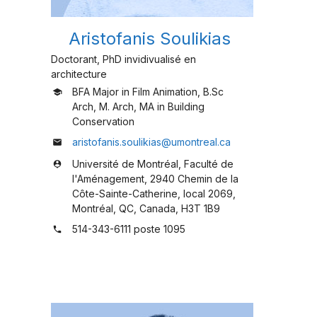
Aristofanis Soulikias
Doctorant, PhD invidivualisé en
architecture
BFA Major in Film Animation, B.Sc
school
Arch, M. Arch, MA in Building
Conservation
aristofanis.soulikias@umontreal.ca
mail
Université de Montréal, Faculté de
person_pin
l'Aménagement, 2940 Chemin de la
Côte-Sainte-Catherine, local 2069,
Montréal, QC, Canada, H3T 1B9
514-343-6111 poste 1095
phone