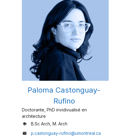
Paloma Castonguay-
Rufino
Doctorante, PhD invidivualisé en
architecture
B.Sc Arch, M. Arch
school
p.castonguay-rufino@umontreal.ca
mail