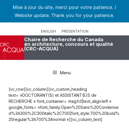
Mise à jour du site, merci pour votre patience. /
Website update. Thank you for your patience.
Aller
au
ENGLISH
PRÉSENTATION
contenu
Chaire de Recherche du Canada
en architecture, concours et qualité
(CRC-ACQUA)
Menu
[vc_row][vc_column][vc_custom_heading
text= »DOCTORANT(S) et ASSISTANT(E)S de
RECHERCHE » font_container= »tag:h3|text_align:left »
google_fonts= »font_family:Open%20Sans%20Condense
d%3A300%2C300italic%2C700|font_style:700%20bold%
20regular%3A700%3Anormal »][vc_column_text]