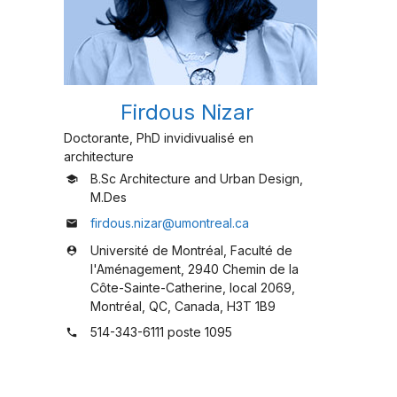
Firdous Nizar
Doctorante, PhD invidivualisé en
architecture
B.Sc Architecture and Urban Design,
school
M.Des
firdous.nizar@umontreal.ca
mail
Université de Montréal, Faculté de
person_pin
l'Aménagement, 2940 Chemin de la
Côte-Sainte-Catherine, local 2069,
Montréal, QC, Canada, H3T 1B9
514-343-6111 poste 1095
phone