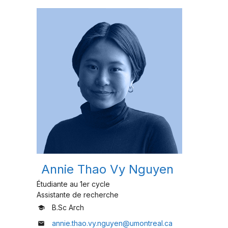
Annie Thao Vy Nguyen
Étudiante au 1er cycle
Assistante de recherche
B.Sc Arch
school
annie.thao.vy.nguyen@umontreal.ca
mail