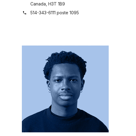
Canada, H3T 1B9
514-343-6111 poste 1095
phone