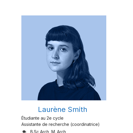
Laurène Smith
Étudiante au 2e cycle
Assistante de recherche (coordinatrice)
B.Sc Arch, M. Arch
school