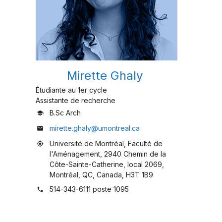
Mirette Ghaly
Étudiante au 1er cycle
Assistante de recherche
B.Sc Arch
school
mirette.ghaly@umontreal.ca
mail
Université de Montréal, Faculté de
my_location
l'Aménagement, 2940 Chemin de la
Côte-Sainte-Catherine, local 2069,
Montréal, QC, Canada, H3T 1B9
514-343-6111 poste 1095
phone