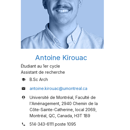
Antoine Kirouac
Étudiant au 1er cycle
Assistant de recherche
B.Sc Arch
school
antoine.kirouac@umontreal.ca
mail
Université de Montréal, Faculté de
person_pin
l'Aménagement, 2940 Chemin de la
Côte-Sainte-Catherine, local 2069,
Montréal, QC, Canada, H3T 1B9
514-343-6111 poste 1095
phone