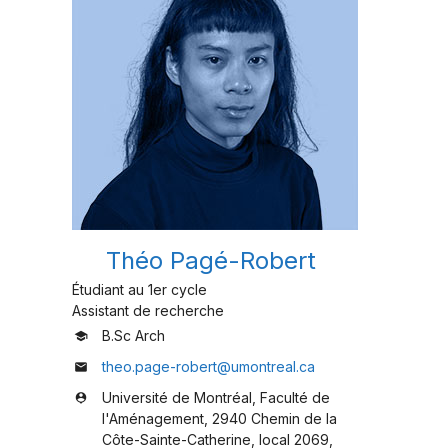
Théo Pagé-Robert
Étudiant au 1er cycle
Assistant de recherche
B.Sc Arch
school
theo.page-robert@umontreal.ca
mail
Université de Montréal, Faculté de
person_pin
l'Aménagement, 2940 Chemin de la
Côte-Sainte-Catherine, local 2069,