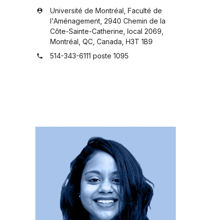
Université de Montréal, Faculté de
person_pin
l'Aménagement, 2940 Chemin de la
Côte-Sainte-Catherine, local 2069,
Montréal, QC, Canada, H3T 1B9
514-343-6111 poste 1095
phone