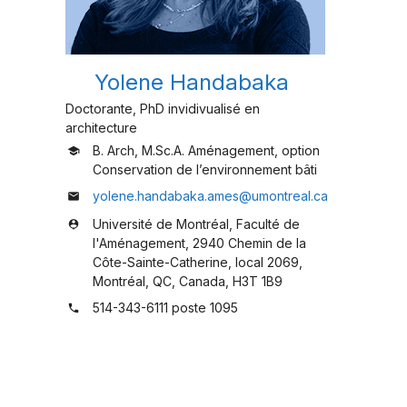
Yolene Handabaka
Doctorante, PhD invidivualisé en
architecture
B. Arch, M.Sc.A. Aménagement, option
school
Conservation de l’environnement bâti
yolene.handabaka.ames@umontreal.ca
mail
Université de Montréal, Faculté de
person_pin
l'Aménagement, 2940 Chemin de la
Côte-Sainte-Catherine, local 2069,
Montréal, QC, Canada, H3T 1B9
514-343-6111 poste 1095
phone