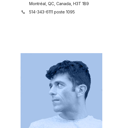
Montréal, QC, Canada, H3T 1B9
514-343-6111 poste 1095
phone