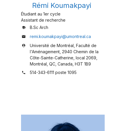
Rémi Koumakpayi
Étudiant au 1er cycle
Assistant de recherche
B.Sc Arch
school
remi.koumakpayi@umontreal.ca
mail
Université de Montréal, Faculté de
person_pin
l'Aménagement, 2940 Chemin de la
Côte-Sainte-Catherine, local 2069,
Montréal, QC, Canada, H3T 1B9
514-343-6111 poste 1095
phone