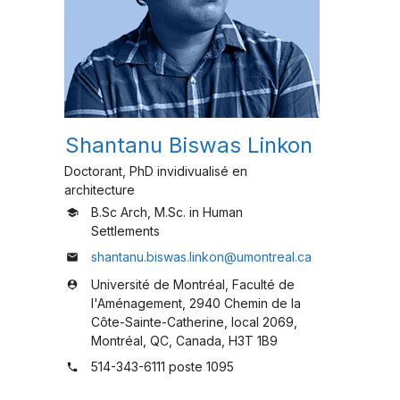
Shantanu Biswas Linkon
Doctorant, PhD invidivualisé en
architecture
B.Sc Arch, M.Sc. in Human
school
Settlements
shantanu.biswas.linkon@umontreal.ca
mail
Université de Montréal, Faculté de
person_pin
l'Aménagement, 2940 Chemin de la
Côte-Sainte-Catherine, local 2069,
Montréal, QC, Canada, H3T 1B9
514-343-6111 poste 1095
phone