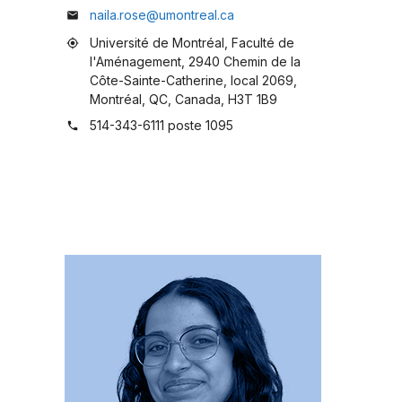
naila.rose@umontreal.ca
mail
Université de Montréal, Faculté de
my_location
l'Aménagement, 2940 Chemin de la
Côte-Sainte-Catherine, local 2069,
Montréal, QC, Canada, H3T 1B9
514-343-6111 poste 1095
phone