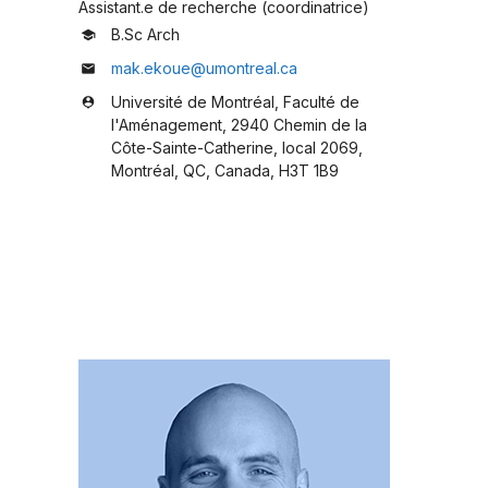
Assistant.e de recherche (coordinatrice)
B.Sc Arch
school
mak.ekoue@umontreal.ca
mail
Université de Montréal, Faculté de
person_pin
l'Aménagement, 2940 Chemin de la
Côte-Sainte-Catherine, local 2069,
Montréal, QC, Canada, H3T 1B9