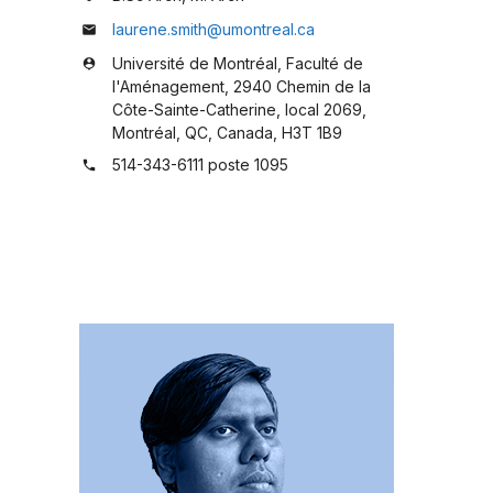
laurene.smith@umontreal.ca
mail
Université de Montréal, Faculté de
person_pin
l'Aménagement, 2940 Chemin de la
Côte-Sainte-Catherine, local 2069,
Montréal, QC, Canada, H3T 1B9
514-343-6111 poste 1095
phone