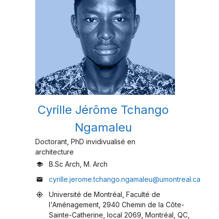
Cyrille Jérôme Tchango
Ngamaleu
Doctorant, PhD invidivualisé en
architecture
B.Sc Arch, M. Arch
school
cyrille.jerome.tchango.ngamaleu@umontreal.ca
mail
Université de Montréal, Faculté de
my_location
l'Aménagement, 2940 Chemin de la Côte-
Sainte-Catherine, local 2069, Montréal, QC,