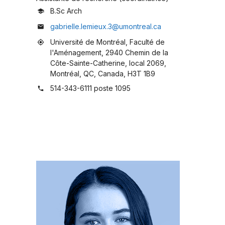
B.Sc Arch
school
gabrielle.lemieux.3@umontreal.ca
mail
Université de Montréal, Faculté de
my_location
l'Aménagement, 2940 Chemin de la
Côte-Sainte-Catherine, local 2069,
Montréal, QC, Canada, H3T 1B9
514-343-6111 poste 1095
phone