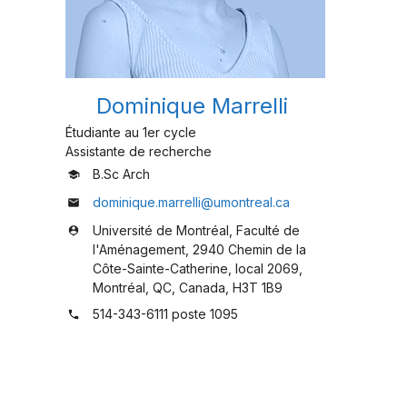
Dominique Marrelli
Étudiante au 1er cycle
Assistante de recherche
B.Sc Arch
school
dominique.marrelli@umontreal.ca
mail
Université de Montréal, Faculté de
person_pin
l'Aménagement, 2940 Chemin de la
Côte-Sainte-Catherine, local 2069,
Montréal, QC, Canada, H3T 1B9
514-343-6111 poste 1095
phone