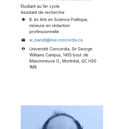
Étudiant au 1er cycle
Assistant de recherche
B. ès Arts en Science Politique,
school
mineure en rédaction
professionnelle
w_mandil@live.concordia.ca
mail
Université Concordia, Sir George
person_pin
Williams Campus, 1455 boul. de
Maisonneuve O., Montréal, QC H3G
1M8