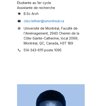
Étudiante au 1er cycle
Assistante de recherche
B.Sc Arch
school
cleo.lethier@umontreal.ca
mail
Université de Montréal, Faculté de
my_location
l'Aménagement, 2940 Chemin de la
Côte-Sainte-Catherine, local 2069,
Montréal, QC, Canada, H3T 1B9
514-343-6111 poste 1095
phone