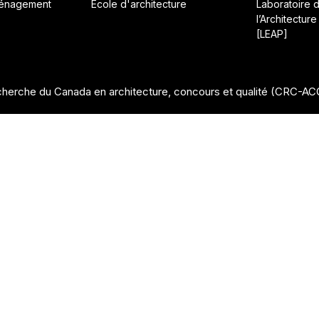
ménagement
École d'architecture
Laboratoire 
l’Architecture
[LEAP]
herche du Canada en architecture, concours et qualité (CRC-A