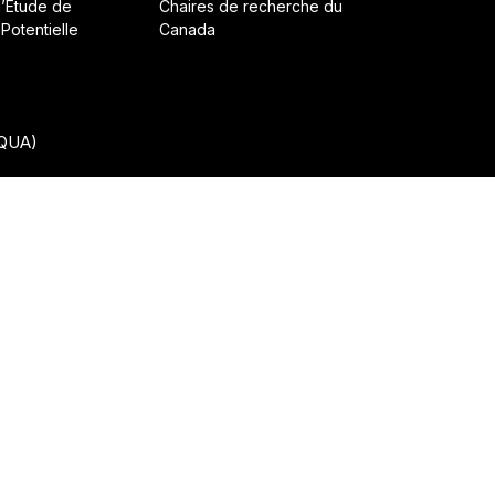
d’Étude de
Chaires de recherche du
 Potentielle
Canada
CQUA)
• Construit avec