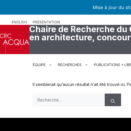
Mise à jour du si
Aller
ENGLISH
PRÉSENTATION
au
Chaire de Recherche du
contenu
en architecture, concou
ÉQUIPE
RECHERCHES
PUBLICATIONS + LIB
Il semblerait qu’aucun résultat n’ait été trouvé ici
Rechercher :