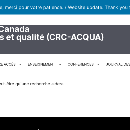
te, merci pour votre patience. / Website update. Thank you 
 Canada
rs et qualité (CRC-ACQUA)
RE ACCÈS
ENSEIGNEMENT
CONFÉRENCES
JOURNAL DES
. Peut-être qu'une recherche aidera.