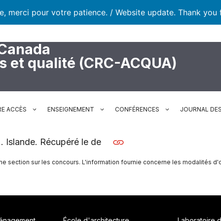
te, merci pour votre patience. / Website update. Thank you 
 Canada
rs et qualité (CRC-ACQUA)
RE ACCÈS
ENSEIGNEMENT
CONFÉRENCES
JOURNAL DES
.). Islande. Récupéré le de
une section sur les concours. L'information fournie concerne les modalités d'
ménagement
École d'architecture
Laboratoire 