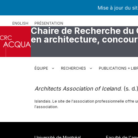
Mise à jour du si
Aller
ENGLISH
PRÉSENTATION
au
Chaire de Recherche du
contenu
en architecture, concou
ÉQUIPE
RECHERCHES
PUBLICATIONS + LIB
Architects Association of Iceland
. (s. d
Islandais. Le site de l'association professionnelle offre 
l'association.
Université de Montréal
Faculté de l'a