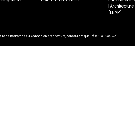
l’Architecture
[LEAP]
• Const
re de Recherche du Canada en architecture, concours et qualité (CRC-ACQUA)