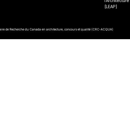
l’Architecture
[LEAP]
• Const
re de Recherche du Canada en architecture, concours et qualité (CRC-ACQUA)