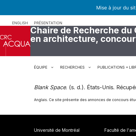
Mise à jour du si
Aller
ENGLISH
PRÉSENTATION
au
Chaire de Recherche du
contenu
en architecture, concou
ÉQUIPE
RECHERCHES
PUBLICATIONS + LIB
Blank Space
. (s. d.). États-Unis. Récup
Anglais. Ce site présente des annonces de concours étud
Université de Montréal
Faculté de l'a