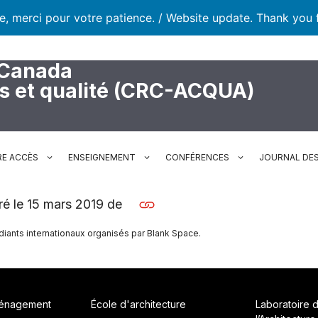
te, merci pour votre patience. / Website update. Thank you 
 Canada
rs et qualité (CRC-ACQUA)
RE ACCÈS
ENSEIGNEMENT
CONFÉRENCES
JOURNAL DES
éré le 15 mars 2019 de
iants internationaux organisés par Blank Space.
ménagement
École d'architecture
Laboratoire 