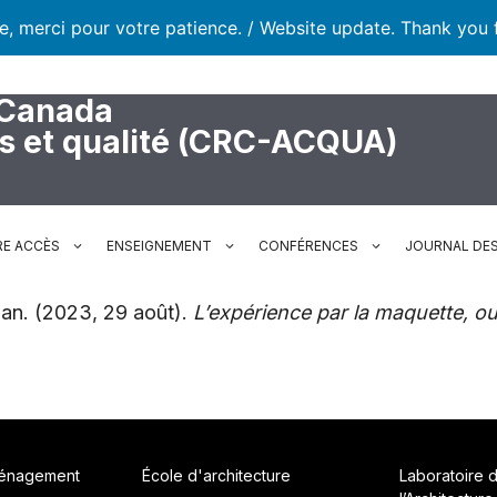
te, merci pour votre patience. / Website update. Thank you 
 Canada
rs et qualité (CRC-ACQUA)
RE ACCÈS
ENSEIGNEMENT
CONFÉRENCES
JOURNAL DES
rian. (2023, 29 août).
L’expérience par la maquette, o
ménagement
École d'architecture
Laboratoire 