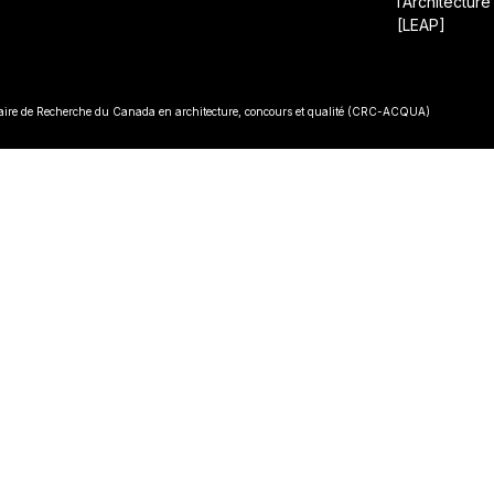
l’Architecture
[LEAP]
• Const
re de Recherche du Canada en architecture, concours et qualité (CRC-ACQUA)