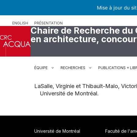
Mise à jour du si
Aller
ENGLISH
PRÉSENTATION
au
Chaire de Recherche du
contenu
en architecture, concou
ÉQUIPE
RECHERCHES
PUBLICATIONS + LIB
LaSalle, Virginie et Thibault-Malo, Victo
Université de Montréal.
Université de Montréal
Faculté de l'a