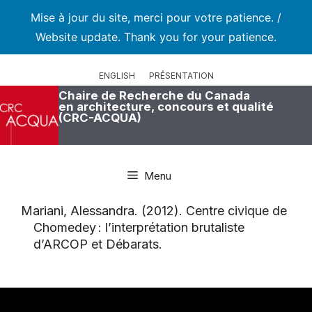
Mise à jour du site, merci pour votre patience. /
Website update. Thank you for your patience.
Aller
au
ENGLISH
PRÉSENTATION
contenu
Chaire de Recherche du Canada
en architecture, concours et qualité
(CRC-ACQUA)
Menu
Mariani, Alessandra. (2012). Centre civique de
Chomedey : l’interprétation brutaliste
d’ARCOP et Débarats.