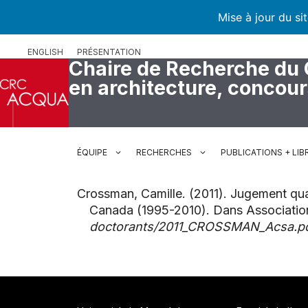
Mise à jour du si
Aller
ENGLISH
PRÉSENTATION
au
Chaire de Recherche du
contenu
en architecture, concou
ÉQUIPE
RECHERCHES
PUBLICATIONS + LIB
Crossman, Camille. (2011). Jugement qual
Canada (1995-2010). Dans Associatio
doctorants/2011_CROSSMAN_Acsa.p