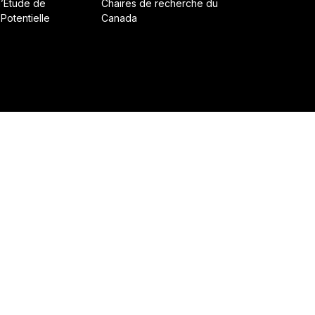
d’Étude de
Chaires de recherche du
 Potentielle
Canada
ruit avec