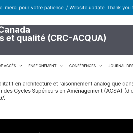
te, merci pour votre patience. / Website update. Thank you 
 Canada
rs et qualité (CRC-ACQUA)
RE ACCÈS
ENSEIGNEMENT
CONFÉRENCES
JOURNAL DES
itatif en architecture et raisonnement analogique dans
n des Cycles Supérieurs en Aménagement (ACSA) (dir.
df
.