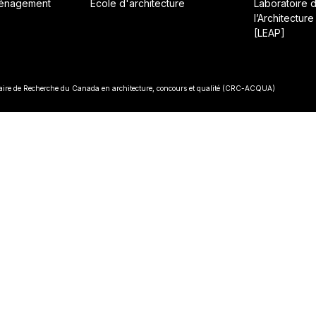
ménagement
École d'architecture
Laboratoire 
l’Architecture
[LEAP]
• Const
re de Recherche du Canada en architecture, concours et qualité (CRC-ACQUA)