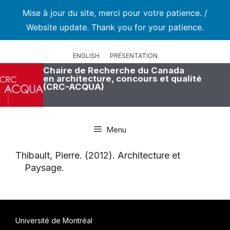
Mise à jour du site, merci pour votre patience. /
Website update. Thank you for your patience.
Aller
au
ENGLISH
PRÉSENTATION
contenu
Chaire de Recherche du Canada
en architecture, concours et qualité
(CRC-ACQUA)
Menu
Thibault, Pierre. (2012). Architecture et
Paysage.
Université de Montréal