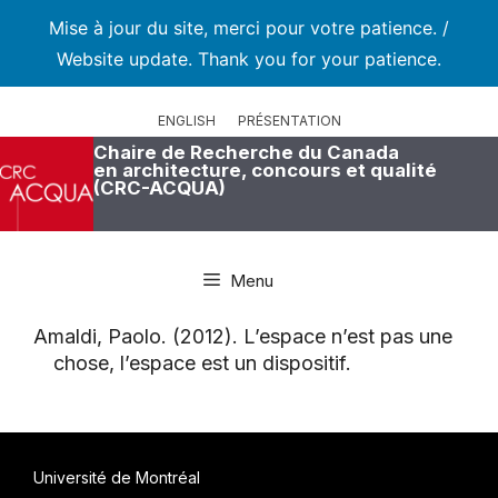
Mise à jour du site, merci pour votre patience. /
Website update. Thank you for your patience.
Aller
au
ENGLISH
PRÉSENTATION
contenu
Chaire de Recherche du Canada
en architecture, concours et qualité
(CRC-ACQUA)
Menu
Amaldi, Paolo. (2012). L’espace n’est pas une
chose, l’espace est un dispositif.
Université de Montréal