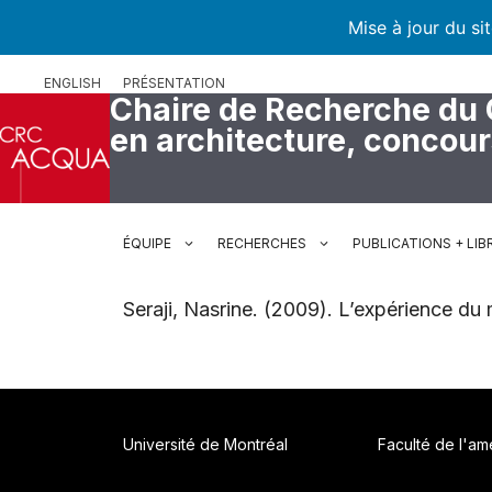
Mise à jour du si
Aller
ENGLISH
PRÉSENTATION
au
Chaire de Recherche du
contenu
en architecture, concou
ÉQUIPE
RECHERCHES
PUBLICATIONS + LIB
Seraji, Nasrine. (2009). L’expérience du m
Université de Montréal
Faculté de l'a