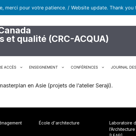
te, merci pour votre patience. / Website update. Thank you 
 Canada
rs et qualité (CRC-ACQUA)
RE ACCÈS
ENSEIGNEMENT
CONFÉRENCES
JOURNAL DES
asterplan en Asie (projets de l’atelier Seraji).
ménagement
École d'architecture
Laboratoire 
l’Architecture
[LEAP]