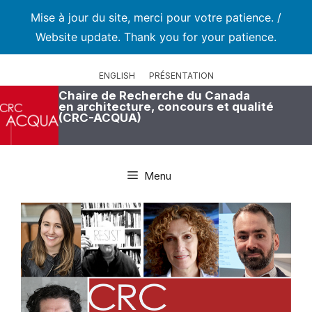
Mise à jour du site, merci pour votre patience. /
Website update. Thank you for your patience.
Aller
au
ENGLISH
PRÉSENTATION
contenu
Chaire de Recherche du Canada
en architecture, concours et qualité
(CRC-ACQUA)
Menu