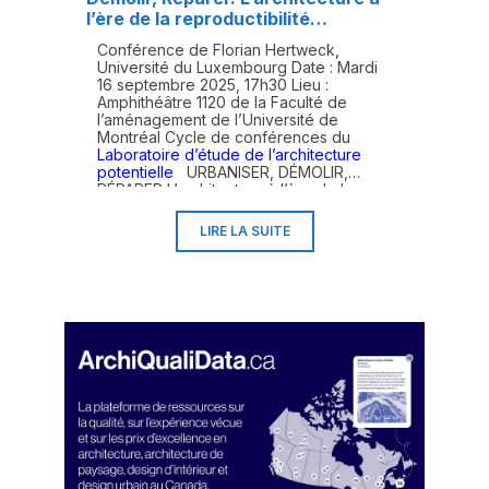
l’ère de la reproductibilité
écologique
Conférence de Florian Hertweck,
Université du Luxembourg Date : Mardi
16 septembre 2025, 17h30 Lieu :
Amphithéâtre 1120 de la Faculté de
l’aménagement de l’Université de
Montréal Cycle de conférences du
Laboratoire d’étude de l’architecture
potentielle
URBANISER, DÉMOLIR,
RÉPARER L’architecture à l’ère de la
reproductibilité écologique Résumé :
Face au dérèglement climatique et à la
LIRE LA SUITE
pénurie des ressources, deux pratiques,
jusqu'à présent courantes dans la
production de l'espace, semblent
désormais obsolètes : l'agrandissement
des agglomérations et la démolition de
bâtiments existants en vue de construire
plus dense et plus moderne. Est-ce pour
autant la fin de l'architecture ? Cette
conférence propose d'explorer la
manière dont il est encore possible de
produire de l'architecture dans ces
conditions et sur quelles bases
théoriques une architecture socio-
écologique peut être fondée. Florian
Hertweck est professeur d'architecture