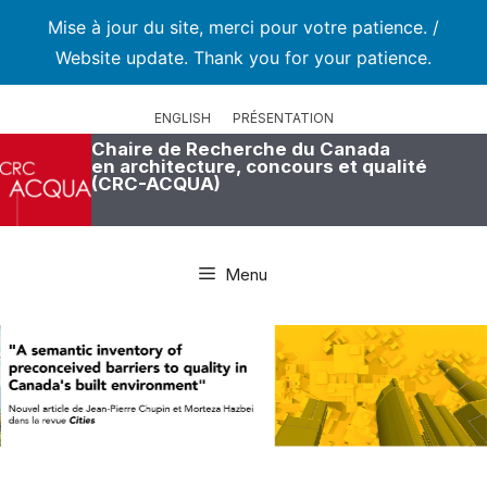
Mise à jour du site, merci pour votre patience. /
Website update. Thank you for your patience.
Aller
au
ENGLISH
PRÉSENTATION
contenu
Chaire de Recherche du Canada
en architecture, concours et qualité
(CRC-ACQUA)
Menu