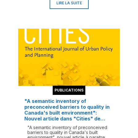
de la modernité québécoise que
LIRE LA SUITE
devient un monument lorsque ses
matériaux survivent à son architecture
même ?
Consulter l'éditorial...
PUBLICATIONS
"A semantic inventory of
preconceived barriers to quality in
Canada's built environment":
Nouvel article dans "Cities" de
Jean-Pierre Chupin et Morteza
"A semantic inventory of preconceived
Hazbei
barriers to quality in Canada's built
environment", nouvel article à paraitre