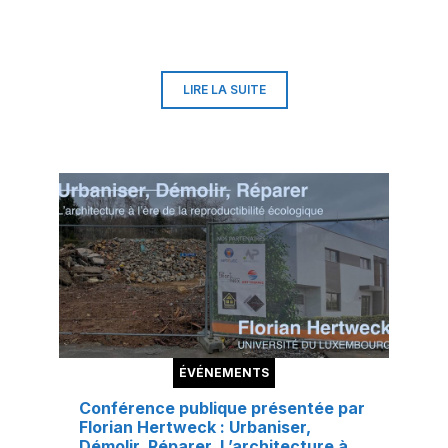
bienvenu. Cet événement est public et
entièrement gratuit. L’inscription est
gratuite mais obligatoire pour recevoir le
lien approprié. Suivez ce lien pour vous
inscrire :
https://forms.office.com/r/q7mJqsyENh
LIRE LA SUITE
ÉVÉNEMENTS
Conférence publique présentée par
Florian Hertweck : Urbaniser,
Démolir, Réparer. L’architecture à