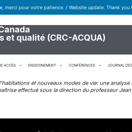
te, merci pour votre patience. / Website update. Thank you 
 Canada
rs et qualité (CRC-ACQUA)
RE ACCÈS
ENSEIGNEMENT
CONFÉRENCES
JOURNAL DES
d’habitations et nouveaux modes de vie: une analyse 
maîtrise effectué sous la direction du professeur Jea