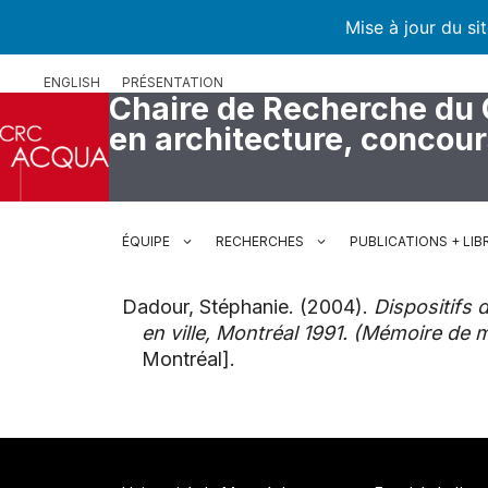
Mise à jour du si
Aller
ENGLISH
PRÉSENTATION
au
Chaire de Recherche du
contenu
en architecture, concou
ÉQUIPE
RECHERCHES
PUBLICATIONS + LIB
Dadour, Stéphanie. (2004).
Dispositifs 
en ville, Montréal 1991. (Mémoire de 
Montréal].