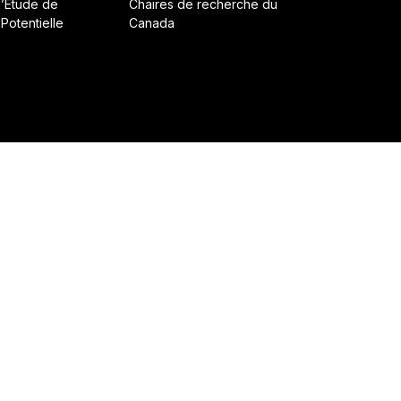
d’Étude de
Chaires de recherche du
 Potentielle
Canada
ruit avec