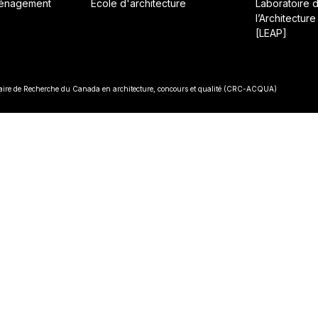
ménagement
École d'architecture
Laboratoire 
l’Architecture
[LEAP]
• Const
re de Recherche du Canada en architecture, concours et qualité (CRC-ACQUA)