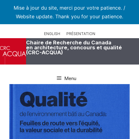
Mise à jour du site, merci pour votre patience. /
Website update. Thank you for your patience.
Aller
au
ENGLISH
PRÉSENTATION
contenu
Chaire de Recherche du Canada
en architecture, concours et qualité
(CRC-ACQUA)
Menu