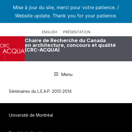
Mise à jour du site, merci pour votre patience. /
Website update. Thank you for your patience.
Aller
au
ENGLISH
PRÉSENTATION
contenu
Chaire de Recherche du Canada
en architecture, concours et qualité
(CRC-ACQUA)
Menu
Séminaires du L.E.A.P. 2013-2014
Université de Montréal