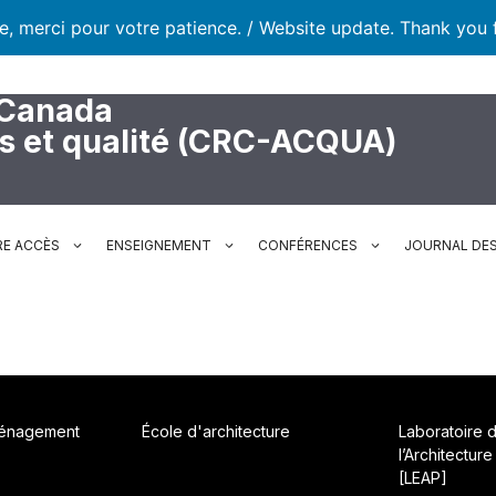
te, merci pour votre patience. / Website update. Thank you 
 Canada
rs et qualité (CRC-ACQUA)
RE ACCÈS
ENSEIGNEMENT
CONFÉRENCES
JOURNAL DES
ménagement
École d'architecture
Laboratoire 
l’Architecture
[LEAP]