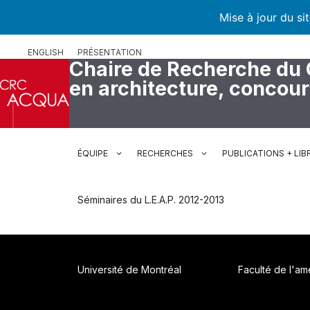
Mise à jour du si
Aller
ENGLISH
PRÉSENTATION
au
Chaire de Recherche du
contenu
en architecture, concou
ÉQUIPE
RECHERCHES
PUBLICATIONS + LIB
Séminaires du L.E.A.P. 2012-2013
Université de Montréal
Faculté de l'a