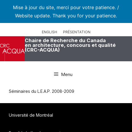
Mise à jour du site, merci pour votre patience. /
Website update. Thank you for your patience.
Aller
au
ENGLISH
PRÉSENTATION
contenu
Chaire de Recherche du Canada
en architecture, concours et qualité
(CRC-ACQUA)
Menu
Séminaires du L.E.A.P. 2008-2009
Université de Montréal