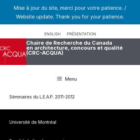
Mise à jour du site, merci pour votre patience. /
Website update. Thank you for your patience.
Aller
au
ENGLISH
PRÉSENTATION
contenu
Chaire de Recherche du Canada
en architecture, concours et qualité
(CRC-ACQUA)
Menu
Séminaires du L.E.A.P. 2011-2012
Université de Montréal