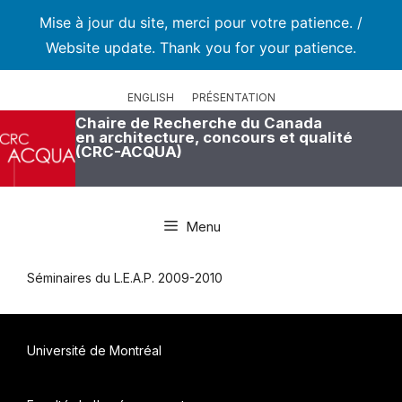
Mise à jour du site, merci pour votre patience. /
Website update. Thank you for your patience.
Aller
au
ENGLISH
PRÉSENTATION
contenu
Chaire de Recherche du Canada
en architecture, concours et qualité
(CRC-ACQUA)
Menu
Séminaires du L.E.A.P. 2009-2010
Université de Montréal