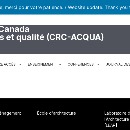
te, merci pour votre patience. / Website update. Thank you 
 Canada
rs et qualité (CRC-ACQUA)
RE ACCÈS
ENSEIGNEMENT
CONFÉRENCES
JOURNAL DES
ménagement
École d'architecture
Laboratoire 
l’Architecture
[LEAP]