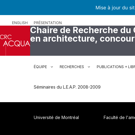
Mise à jour du si
Aller
ENGLISH
PRÉSENTATION
au
Chaire de Recherche du
contenu
en architecture, concou
ÉQUIPE
RECHERCHES
PUBLICATIONS + LIB
Séminaires du L.E.A.P. 2008-2009
Université de Montréal
Faculté de l'a