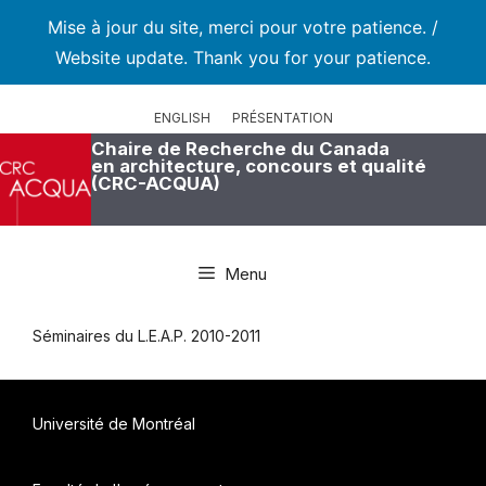
Mise à jour du site, merci pour votre patience. /
Website update. Thank you for your patience.
Aller
au
ENGLISH
PRÉSENTATION
contenu
Chaire de Recherche du Canada
en architecture, concours et qualité
(CRC-ACQUA)
Menu
Séminaires du L.E.A.P. 2010-2011
Université de Montréal