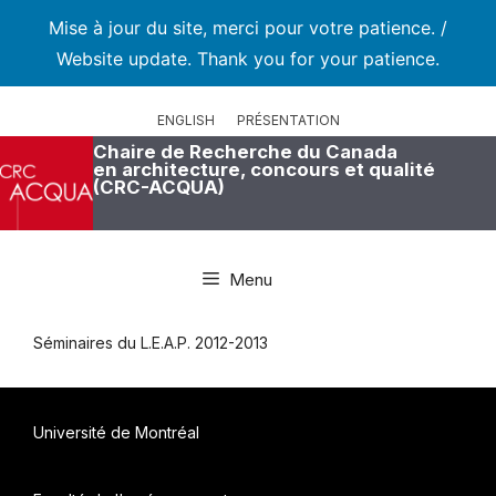
Mise à jour du site, merci pour votre patience. /
Website update. Thank you for your patience.
Aller
au
ENGLISH
PRÉSENTATION
contenu
Chaire de Recherche du Canada
en architecture, concours et qualité
(CRC-ACQUA)
Menu
Séminaires du L.E.A.P. 2012-2013
Université de Montréal