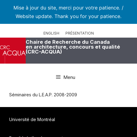
Mise à jour du site, merci pour votre patience. /
Website update. Thank you for your patience.
Aller
au
ENGLISH
PRÉSENTATION
contenu
Chaire de Recherche du Canada
en architecture, concours et qualité
(CRC-ACQUA)
Menu
Séminaires du L.E.A.P. 2008-2009
Université de Montréal