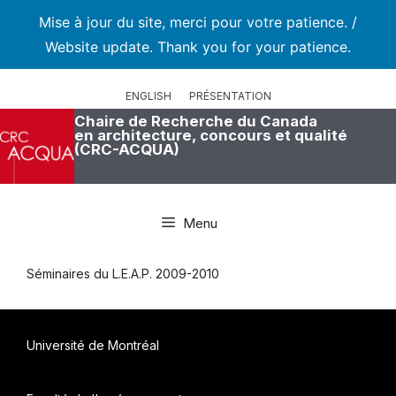
Mise à jour du site, merci pour votre patience. /
Website update. Thank you for your patience.
Aller
au
ENGLISH
PRÉSENTATION
contenu
Chaire de Recherche du Canada
en architecture, concours et qualité
(CRC-ACQUA)
Menu
Séminaires du L.E.A.P. 2009-2010
Université de Montréal