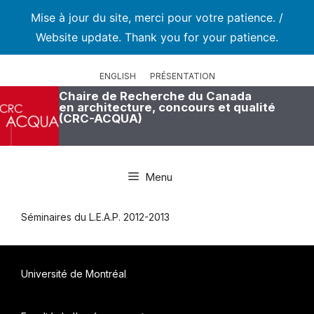
Mise à jour du site, merci pour votre patience. /
Website update. Thank you for your patience.
Aller
au
ENGLISH
PRÉSENTATION
contenu
Chaire de Recherche du Canada
en architecture, concours et qualité
(CRC-ACQUA)
Menu
Séminaires du L.E.A.P. 2012-2013
Université de Montréal