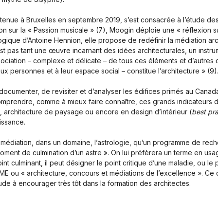
nue à Bruxelles en septembre 2019, s’est consacrée à l’étude des 
on sur la « Passion musicale » (7), Moogin déploie une « réflexion 
logique d’Antoine Hennion, elle propose de redéfinir la médiation 
est pas tant une œuvre incarnant des idées architecturales, un instr
ociation – complexe et délicate – de tous ces éléments et d’autres 
ux personnes et à leur espace social – constitue l’architecture » (9)
umenter, de revisiter et d’analyser les édifices primés au Canada
mprendre, comme à mieux faire connaître, ces grands indicateurs de 
e, architecture de paysage ou encore en design d’intérieur (
best pra
issance.
médiation, dans un domaine, l’astrologie, qu’un programme de rech
 « moment de culmination d’un astre ». On lui préfèrera un terme en 
t culminant, il peut désigner le point critique d’une maladie, ou le 
CME ou « architecture, concours et médiations de l’excellence ». Ce 
ude à encourager très tôt dans la formation des architectes.