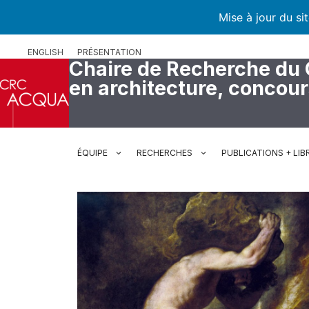
Mise à jour du si
Aller
ENGLISH
PRÉSENTATION
au
Chaire de Recherche du
contenu
en architecture, concou
ÉQUIPE
RECHERCHES
PUBLICATIONS + LIB