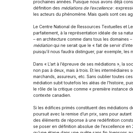
prochaines années. Puisque nous avons déjà consacr
définition des
médiations de l’excellence
: expressi
les acteurs du phénomène. Mais quels sont ces ag
Le Centre National de Ressources Textuelles et Le
parfaitement, à la représentation idéale de sa natu
– en architecture comme dans tous les domaines – es
médiation
qui ne serait que le « fait de servir d’in
puisqu’il nous faudra distinguer, par exemple, les 
Dans « L’art à l’épreuve de ses médiations », la soci
non pas à deux, mais à trois. Et les intermédiaires
marchands, assureurs, etc. Sans oublier toutes ces
médiation subit toutefois les aléas de l’histoire, p
le rôle de la critique comme « première instance d
contexte canadien.
Si les édifices primés constituent des médiations
poursuit avec la remise d’un prix, sans pour auta
des éléments de réponse à une redéfinition constan
se poser en définition absolue de l’excellence en 20
qu’une étape dans une quête sans fin (pensons au