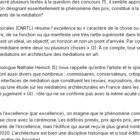
é plusieurs textes à la question des concours (1), il semble approp
on désignant essentiellement le phénomène des prix, constitué à la 
ents de la médiation?
xicales (CNRTL) résume l’
excellence
au « caractère de la chose ou
re, de sa fonction ou qui manifeste une très nette supériorité dans te
t un idéal, un objectif, un horizon et non un point d’arrivée. Par c
termédiaire entre deux ou plusieurs choses » (3). À ce compte, tout s
médiations en architecture des médiations en art.
ologue Nathalie Heinich (5) nous rappelle qu’entre l’artiste et le spe
 sont aussi divers que nombreux : commissaires, conservateurs, critiq
 interfaces de médiation que constituent les revues, expositions, do
uisqu’une étude sur les médiations architecturales en France dans les
e jugement » (4) : rôle qui ne se confirme pas avec la même acuité d
 de l’excellence (par excellence), on imagine que le phénomène com
nt se clore avec la cérémonie. Les édifices primés, prix après prix
te de l’excellence, mais l’édifice qui aurait reçu le plus grand nom
20. L’architecture est bien une discipline historique et si tout édific
 mythe de Sisyphe).