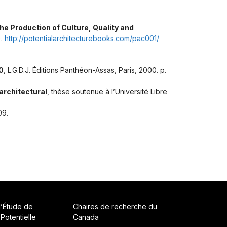
e Production of Culture, Quality and
).
http://potentialarchitecturebooks.com/pac001/
0
, L.G.D.J. Éditions Panthéon-Assas, Paris, 2000. p.
architectural
, thèse soutenue à l’Université Libre
09.
d’Étude de
Chaires de recherche du
 Potentielle
Canada