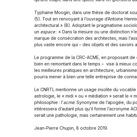
Typhaine Moogin, dans une thèse de doctorat soute
(5). Tout en renvoyant à l’ouvrage d’Antoine Henni
architectural » (8). Adoptant le pragmatisme socio
un
espace
: « Dans la mesure ou une distinction n’
marque de consécration des architectes, mais l’ass
plus vaste encore qui – des objets et des savoirs a
Le programme de la CRC-ACME, en proposant de doc
bien en remontant dans le temps – vise à mieux co
les meilleures pratiques en architecture, urbanism
pourra mener à bien une telle entreprise de conna
Le CNRTL mentionne un usage insolite du vocable 
astrologie, le « midi » ou « médiation » serait le
philosophie : l’
acmé
. Synonyme de l’apogée, du poin
intéressera d’autant plus qu’il forme l’acronyme A
serait une pathologie, mais certainement une habit
Jean-Pierre Chupin, 8 octobre 2019.