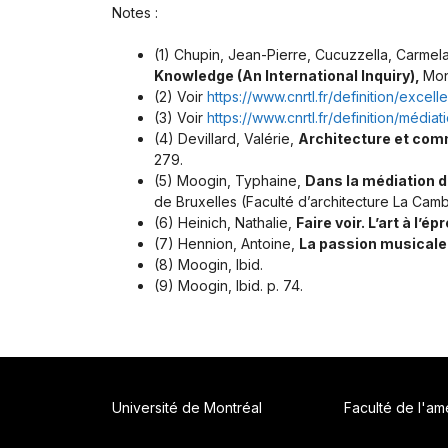
Notes :
(1) Chupin, Jean-Pierre, Cucuzzella, Carmel
Knowledge (An International Inquiry),
Mon
(2) Voir
https://www.cnrtl.fr/definition/excell
(3) Voir
https://www.cnrtl.fr/definition/médiat
(4) Devillard, Valérie,
Architecture et comm
279.
(5) Moogin, Typhaine,
Dans la médiation d
de Bruxelles (Faculté d’architecture La Cam
(6) Heinich, Nathalie,
Faire voir. L’art à l’
(7) Hennion, Antoine,
La passion musicale.
(8) Moogin, Ibid.
(9) Moogin, Ibid. p. 74.
Université de Montréal
Faculté de l'a