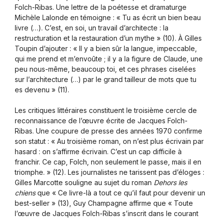
Folch-Ribas. Une lettre de la poétesse et dramaturge
Michèle Lalonde en témoigne : « Tu as écrit un bien beau
livre (…). C’est, en soi, un travail d’architecte : la
restructuration et la restauration d’un mythe » (10). À Gilles
Toupin d’ajouter : « Il y a bien sûr la langue, impeccable,
qui me prend et m’envoûte ; il y a la figure de Claude, une
peu nous-même, beaucoup toi, et ces phrases ciselées
sur l’architecture (…) par le grand tailleur de mots que tu
es devenu » (11).
Les critiques littéraires constituent le troisième cercle de
reconnaissance de l’œuvre écrite de Jacques Folch-
Ribas. Une coupure de presse des années 1970 confirme
son statut : « Au troisième roman, on n’est plus écrivain par
hasard : on s’affirme écrivain. C’est un cap difficile à
franchir. Ce cap, Folch, non seulement le passe, mais il en
triomphe. » (12). Les journalistes ne tarissent pas d’éloges :
Gilles Marcotte souligne au sujet du roman
Dehors les
chiens
que « Ce livre-là a tout ce qu’il faut pour devenir un
best-seller » (13), Guy Champagne affirme que « Toute
l’œuvre de Jacques Folch-Ribas s’inscrit dans le courant