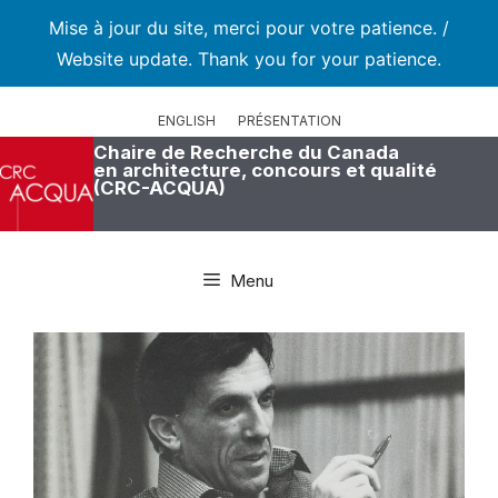
Mise à jour du site, merci pour votre patience. /
Website update. Thank you for your patience.
Aller
au
ENGLISH
PRÉSENTATION
contenu
Chaire de Recherche du Canada
en architecture, concours et qualité
(CRC-ACQUA)
Menu