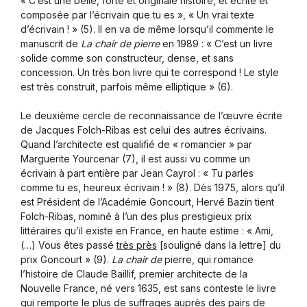
« C’est une belle, forte et originale histoire, et écrite et
composée par l’écrivain que tu es », « Un vrai texte
d’écrivain ! » (5). Il en va de même lorsqu’il commente le
manuscrit de
La chair de pierre
en 1989 : « C’est un livre
solide comme son constructeur, dense, et sans
concession. Un très bon livre qui te correspond ! Le style
est très construit, parfois même elliptique » (6).
Le deuxième cercle de reconnaissance de l’œuvre écrite
de Jacques Folch-Ribas est celui des autres écrivains.
Quand l’architecte est qualifié de « romancier » par
Marguerite Yourcenar (7), il est aussi vu comme un
écrivain à part entière par Jean Cayrol : « Tu parles
comme tu es, heureux écrivain ! » (8). Dès 1975, alors qu’il
est Président de l’Académie Goncourt, Hervé Bazin tient
Folch-Ribas, nominé à l’un des plus prestigieux prix
littéraires qu’il existe en France, en haute estime : « Ami,
(…) Vous êtes passé
très près
[souligné dans la lettre] du
prix Goncourt » (9).
La chair de
pierre, qui romance
l’histoire de Claude Baillif, premier architecte de la
Nouvelle France, né vers 1635, est sans conteste le livre
qui remporte le plus de suffrages auprès des pairs de