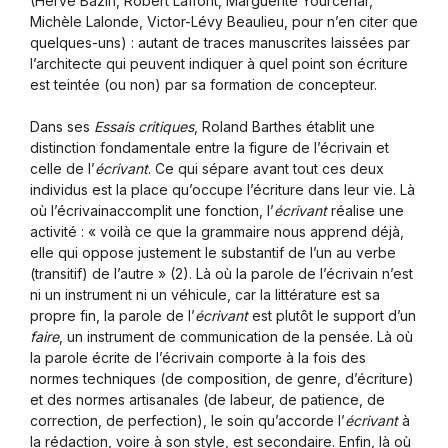
(Hervé Bazin, Robert Laffont, Marguerite Yourcenar,
Michèle Lalonde, Victor-Lévy Beaulieu, pour n’en citer que
quelques-uns) : autant de traces manuscrites laissées par
l’architecte qui peuvent indiquer à quel point son écriture
est teintée (ou non) par sa formation de concepteur.
Dans ses
Essais critiques
, Roland Barthes établit une
distinction fondamentale entre la figure de l’écrivain et
celle de l’
écrivant
. Ce qui sépare avant tout ces deux
individus est la place qu’occupe l’écriture dans leur vie. Là
où l’écrivainaccomplit une fonction, l’
écrivant
réalise une
activité : « voilà ce que la grammaire nous apprend déjà,
elle qui oppose justement le substantif de l’un au verbe
(transitif) de l’autre » (2). Là où la parole de l’écrivain n’est
ni un instrument ni un véhicule, car la littérature est sa
propre fin, la parole de l’
écrivant
est plutôt le support d’un
faire
, un instrument de communication de la pensée. Là où
la parole écrite de l’écrivain comporte à la fois des
normes techniques (de composition, de genre, d’écriture)
et des normes artisanales (de labeur, de patience, de
correction, de perfection), le soin qu’accorde l’
écrivant
à
la rédaction, voire à son style, est secondaire. Enfin, là où