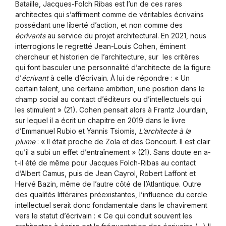
Bataille, Jacques-Folch Ribas est l’un de ces rares
architectes qui s’affirment comme de véritables écrivains
possédant une liberté d’action, et non comme des
écrivants
au service du projet architectural. En 2021, nous
interrogions le regretté Jean-Louis Cohen, éminent
chercheur et historien de l’architecture, sur les critères
qui font basculer une personnalité d’architecte de la figure
d’
écrivant
à celle d’écrivain. À lui de répondre : « Un
certain talent, une certaine ambition, une position dans le
champ social au contact d’éditeurs ou d’intellectuels qui
les stimulent » (21). Cohen pensait alors à Frantz Jourdain,
sur lequel il a écrit un chapitre en 2019 dans le livre
d’Emmanuel Rubio et Yannis Tsiomis,
L’architecte à la
plume
: « Il était proche de Zola et des Goncourt. Il est clair
qu’il a subi un effet d’entraînement » (21). Sans doute en a-
t-il été de même pour Jacques Folch-Ribas au contact
d’Albert Camus, puis de Jean Cayrol, Robert Laffont et
Hervé Bazin, même de l’autre côté de l’Atlantique. Outre
des qualités littéraires préexistantes, l’influence du cercle
intellectuel serait donc fondamentale dans le chavirement
vers le statut d’écrivain : « Ce qui conduit souvent les