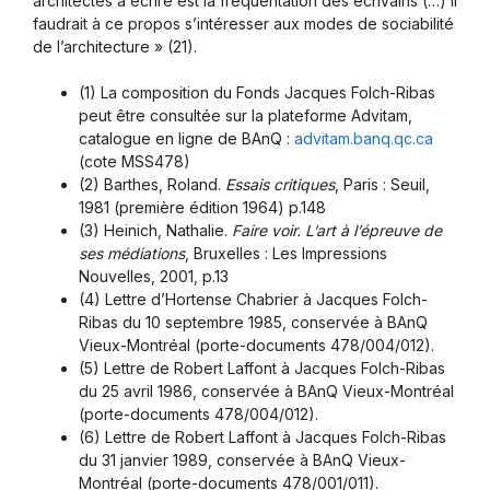
architectes à écrire est la fréquentation des écrivains (…) Il
faudrait à ce propos s’intéresser aux modes de sociabilité
de l’architecture » (21).
(1) La composition du Fonds Jacques Folch-Ribas
peut être consultée sur la plateforme Advitam,
catalogue en ligne de BAnQ :
advitam.banq.qc.ca
(cote MSS478)
(2) Barthes, Roland.
Essais critiques
, Paris : Seuil,
1981 (première édition 1964) p.148
(3) Heinich, Nathalie.
Faire voir. L’art à l’épreuve de
ses médiations
, Bruxelles : Les Impressions
Nouvelles, 2001, p.13
(4) Lettre d’Hortense Chabrier à Jacques Folch-
Ribas du 10 septembre 1985, conservée à BAnQ
Vieux-Montréal (porte-documents 478/004/012).
(5) Lettre de Robert Laffont à Jacques Folch-Ribas
du 25 avril 1986, conservée à BAnQ Vieux-Montréal
(porte-documents 478/004/012).
(6) Lettre de Robert Laffont à Jacques Folch-Ribas
du 31 janvier 1989, conservée à BAnQ Vieux-
Montréal (porte-documents 478/001/011).