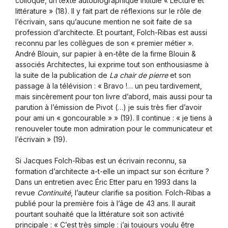
colloque, un texte autobiographique intitulé « Lecture et
littérature » (18). Il y fait part de réflexions sur le rôle de
l’écrivain, sans qu’aucune mention ne soit faite de sa
profession d’architecte. Et pourtant, Folch-Ribas est aussi
reconnu par les collègues de son « premier métier ».
André Blouin, sur papier à en-tête de la firme Blouin &
associés Architectes, lui exprime tout son enthousiasme à
la suite de la publication de
La chair de pierre
et son
passage à la télévision : « Bravo !… un peu tardivement,
mais sincèrement pour ton livre d’abord, mais aussi pour ta
parution à l’émission de Pivot (…) je suis très fier d’avoir
pour ami un « goncourable » » (19). Il continue : « je tiens à
renouveler toute mon admiration pour le communicateur et
l’écrivain » (19).
Si Jacques Folch-Ribas est un écrivain reconnu, sa
formation d’architecte a-t-elle un impact sur son écriture ?
Dans un entretien avec Éric Etter paru en 1993 dans la
revue
Continuité
, l’auteur clarifie sa position. Folch-Ribas a
publié pour la première fois à l’âge de 43 ans. Il aurait
pourtant souhaité que la littérature soit son activité
principale : « C’est très simple : j’ai toujours voulu être