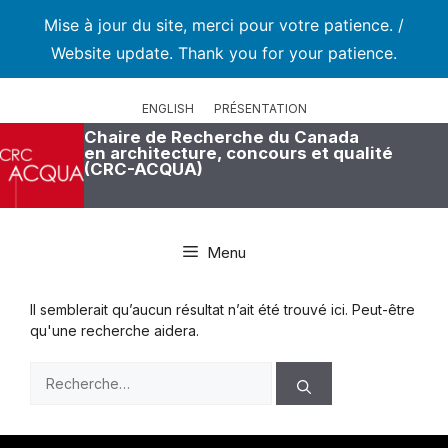
Mise à jour du site, merci pour votre patience. /
Website update. Thank you for your patience.
Aller
au
ENGLISH
PRÉSENTATION
contenu
Chaire de Recherche du Canada
en architecture, concours et qualité
(CRC-ACQUA)
Menu
Il semblerait qu’aucun résultat n’ait été trouvé ici. Peut-être
qu'une recherche aidera.
Rechercher :