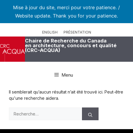
Mise à jour du site, merci pour votre patience. /
Website update. Thank you for your patience.
Aller
au
ENGLISH
PRÉSENTATION
contenu
Chaire de Recherche du Canada
en architecture, concours et qualité
(CRC-ACQUA)
Menu
Il semblerait qu’aucun résultat n’ait été trouvé ici. Peut-être
qu'une recherche aidera.
Rechercher :