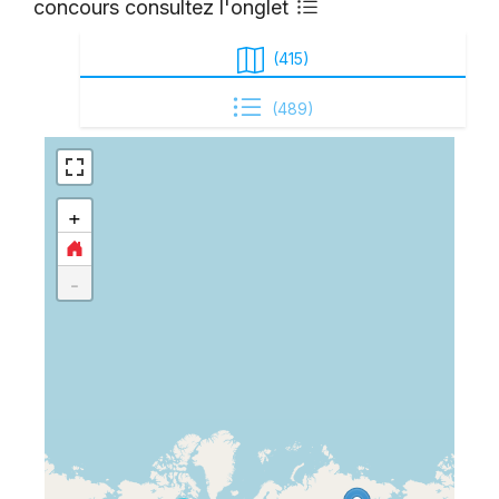
concours consultez l'onglet
(
415
)
(
489
)
+
-