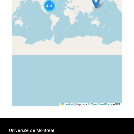
414
Leaflet
|
Map data ©
OpenStreetMap
- AREA
Université de Montréal