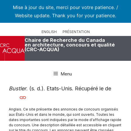
Mise à jour du site, merci pour votre patience. /
Website update. Thank you for your patience.
Aller
au
ENGLISH
PRÉSENTATION
contenu
Chaire de Recherche du Canada
en architecture, concours et qualité
(CRC-ACQUA)
Menu
Bustler
. (s. d.). Etats-Unis. Récupéré le de
Anglais. Ce site présente des annonces de concours organisés
aux États-Unis et dans le monde, qui sont ouverts. Toutes les
dates importantes sont indiquées par le mode d'affichage rapide
du concours. Une description détaillée est accessible en cliquant
sur le titre du concours. Les annonces peuvent être classées