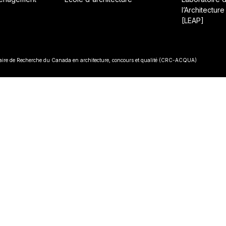
l’Architecture
[LEAP]
• Const
re de Recherche du Canada en architecture, concours et qualité (CRC-ACQUA)