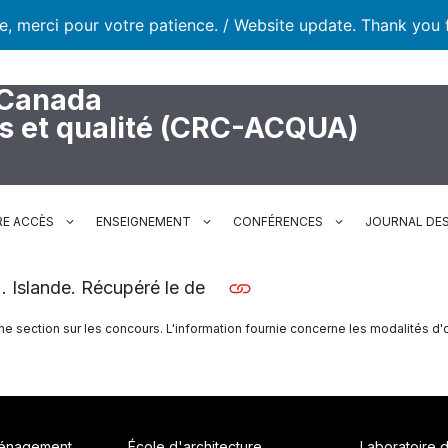
te, merci pour votre patience. / Website update. Thank you 
 Canada
rs et qualité (CRC-ACQUA)
RE ACCÈS
ENSEIGNEMENT
CONFÉRENCES
JOURNAL DES
.). Islande. Récupéré le de
une section sur les concours. L'information fournie concerne les modalités d'
ménagement
École d'architecture
Laboratoire 