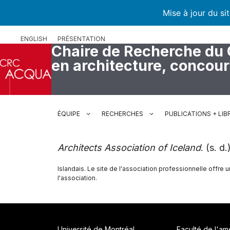
Mise à jour du si
Aller
ENGLISH
PRÉSENTATION
au
Chaire de Recherche du
contenu
en architecture, concou
ÉQUIPE
RECHERCHES
PUBLICATIONS + LIB
Architects Association of Iceland
. (s. d
Islandais. Le site de l'association professionnelle offre 
l'association.
Université de Montréal
Faculté de l'a