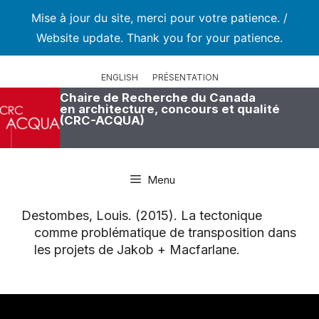
Mise à jour du site, merci pour votre patience. /
Website update. Thank you for your patience.
Aller
au
ENGLISH
PRÉSENTATION
contenu
Chaire de Recherche du Canada
en architecture, concours et qualité
(CRC-ACQUA)
Menu
Destombes, Louis. (2015). La tectonique
comme problématique de transposition dans
les projets de Jakob + Macfarlane.