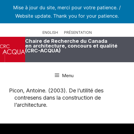
Mise à jour du site, merci pour votre patience. /
Website update. Thank you for your patience.
Aller
au
ENGLISH
PRÉSENTATION
contenu
Chaire de Recherche du Canada
en architecture, concours et qualité
(CRC-ACQUA)
Menu
Picon, Antoine. (2003). De l’utilité des
contresens dans la construction de
l’architecture.