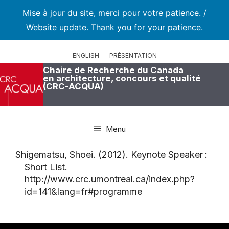
Mise à jour du site, merci pour votre patience. /
Website update. Thank you for your patience.
Aller
au
ENGLISH
PRÉSENTATION
contenu
Chaire de Recherche du Canada
en architecture, concours et qualité
(CRC-ACQUA)
Menu
Shigematsu, Shoei. (2012). Keynote Speaker :
Short List.
http://www.crc.umontreal.ca/index.php?
id=141&lang=fr#programme