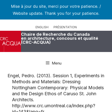
Mise à jour du site, merci pour votre patience. /
Website update. Thank you for your patience.
Aller
au
ENGLISH
PRÉSENTATION
contenu
Chaire de Recherche du Canada
en architecture, concours et qualité
(CRC-ACQUA)
Menu
Engel, Pedro. (2013). Session 1, Experiments in
Methods and Materials: Dressing
Nottingham Contemporary: Physical Models
and the Design Ethos of Caruso St. John
Architects.
http://www.crc.umontreal.ca/index.php?
id=143&lang=fr