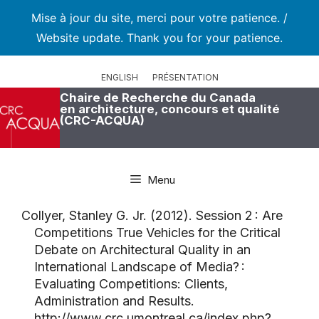
Mise à jour du site, merci pour votre patience. /
Website update. Thank you for your patience.
Aller
au
ENGLISH
PRÉSENTATION
contenu
Chaire de Recherche du Canada
en architecture, concours et qualité
(CRC-ACQUA)
Menu
Collyer, Stanley G. Jr. (2012). Session 2 : Are
Competitions True Vehicles for the Critical
Debate on Architectural Quality in an
International Landscape of Media? :
Evaluating Competitions: Clients,
Administration and Results.
http://www.crc.umontreal.ca/index.php?