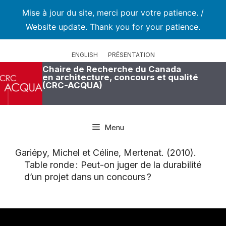
Mise à jour du site, merci pour votre patience. /
Website update. Thank you for your patience.
Aller
au
ENGLISH
PRÉSENTATION
contenu
Chaire de Recherche du Canada
en architecture, concours et qualité
(CRC-ACQUA)
Menu
Gariépy, Michel et Céline, Mertenat. (2010).
Table ronde : Peut-on juger de la durabilité
d’un projet dans un concours ?