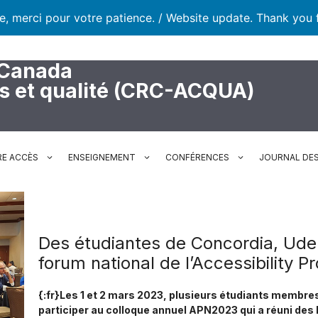
te, merci pour votre patience. / Website update. Thank you 
 Canada
rs et qualité (CRC-ACQUA)
RE ACCÈS
ENSEIGNEMENT
CONFÉRENCES
JOURNAL DES
Des étudiantes de Concordia, UdeM
forum national de l’Accessibility 
{:fr}Les 1 et 2 mars 2023, plusieurs étudiants membres
participer au colloque annuel APN2023 qui a réuni des 