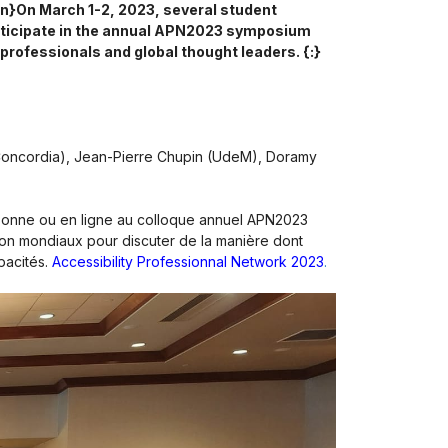
:en}On March 1-2, 2023, several student
rticipate in the annual APN2023 symposium
professionals and global thought leaders. {:}
é Concordia), Jean-Pierre Chupin (UdeM), Doramy
personne ou en ligne au colloque annuel APN2023
nion mondiaux pour discuter de la manière dont
pacités.
Accessibility Professionnal Network 2023
.