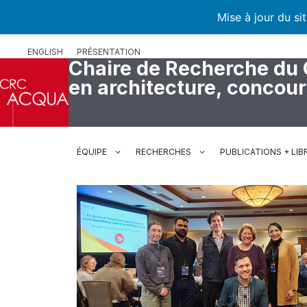
Mise à jour du si
Aller
ENGLISH
PRÉSENTATION
au
Chaire de Recherche du
contenu
en architecture, concou
ÉQUIPE
RECHERCHES
PUBLICATIONS + LIB