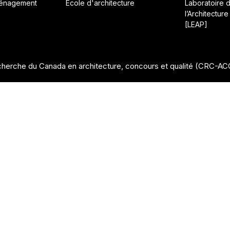
ménagement
École d'architecture
Laboratoire 
l’Architecture
[LEAP]
herche du Canada en architecture, concours et qualité (CRC-A