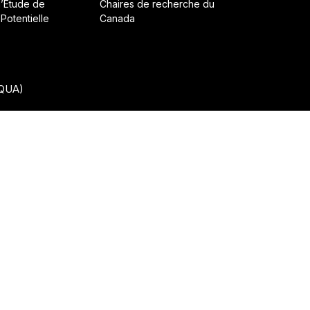
d’Étude de
Chaires de recherche du
 Potentielle
Canada
CQUA)
• Construit avec