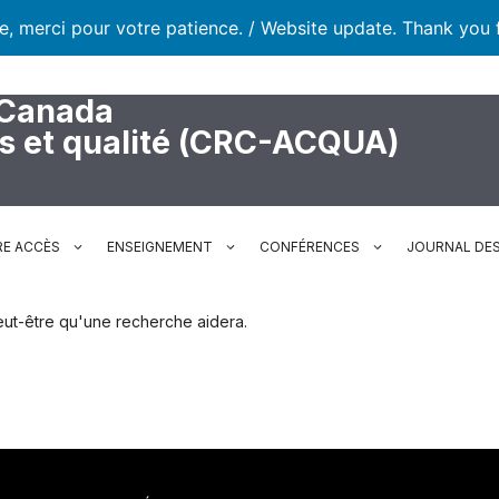
te, merci pour votre patience. / Website update. Thank you 
 Canada
rs et qualité (CRC-ACQUA)
RE ACCÈS
ENSEIGNEMENT
CONFÉRENCES
JOURNAL DES
. Peut-être qu'une recherche aidera.