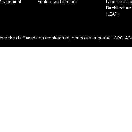
ménagement
École d'architecture
Laboratoire 
l’Architecture
[LEAP]
herche du Canada en architecture, concours et qualité (CRC-A