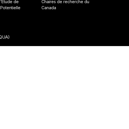
d’Étude de
Chaires de recherche du
 Potentielle
Canada
CQUA)
• Construit avec