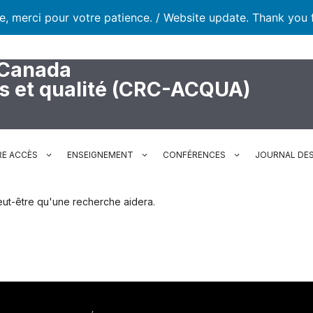
te, merci pour votre patience. / Website update. Thank you 
 Canada
rs et qualité (CRC-ACQUA)
RE ACCÈS
ENSEIGNEMENT
CONFÉRENCES
JOURNAL DES
. Peut-être qu'une recherche aidera.