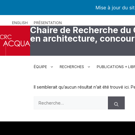
Mise à jour du si
Aller
ENGLISH
PRÉSENTATION
au
Chaire de Recherche du
contenu
en architecture, concou
ÉQUIPE
RECHERCHES
PUBLICATIONS + LIB
Il semblerait qu’aucun résultat n’ait été trouvé ici
Rechercher :