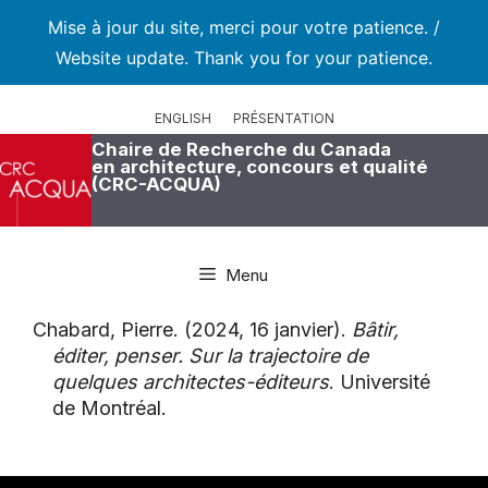
Mise à jour du site, merci pour votre patience. /
Website update. Thank you for your patience.
Aller
au
ENGLISH
PRÉSENTATION
contenu
Chaire de Recherche du Canada
en architecture, concours et qualité
(CRC-ACQUA)
Menu
Chabard, Pierre. (2024, 16 janvier).
Bâtir,
éditer, penser. Sur la trajectoire de
quelques architectes-éditeurs
. Université
de Montréal.