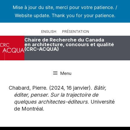
Mise à jour du site, merci pour votre patience. /
Website update. Thank you for your patience.
Aller
au
ENGLISH
PRÉSENTATION
contenu
Chaire de Recherche du Canada
en architecture, concours et qualité
(CRC-ACQUA)
Menu
Chabard, Pierre. (2024, 16 janvier).
Bâtir,
éditer, penser. Sur la trajectoire de
quelques architectes-éditeurs
. Université
de Montréal.