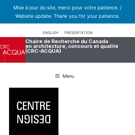
Mise à jour du site, merci pour votre patience. /
Website update. Thank you for your patience.
Aller
au
ENGLISH
PRÉSENTATION
contenu
Chaire de Recherche du Canada
en architecture, concours et qualité
(CRC-ACQUA)
Menu