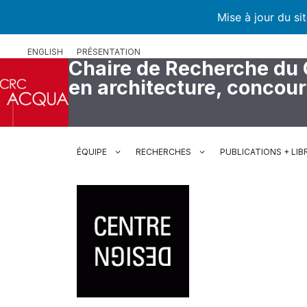
Mise à jour du si
Aller
ENGLISH
PRÉSENTATION
au
Chaire de Recherche du
contenu
en architecture, concou
ÉQUIPE
RECHERCHES
PUBLICATIONS + LIB