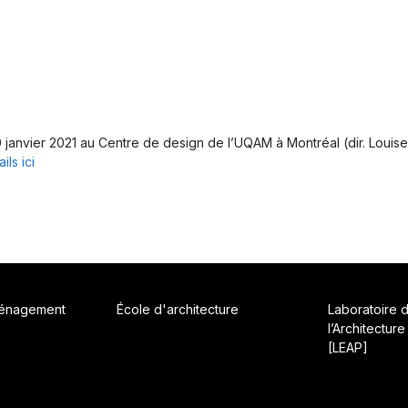
anvier 2021 au Centre de design de l’UQAM à Montréal (dir. Louise
ils ici
ménagement
École d'architecture
Laboratoire 
l’Architecture
[LEAP]