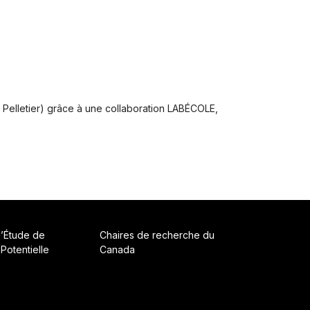
 Pelletier) grâce à une collaboration LABÉCOLE,
d’Étude de
Chaires de recherche du
 Potentielle
Canada