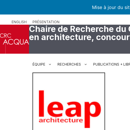
Mise à jour du si
Aller
ENGLISH
PRÉSENTATION
au
Chaire de Recherche du
contenu
en architecture, concou
ÉQUIPE
RECHERCHES
PUBLICATIONS + LIB