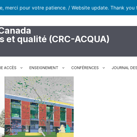
te, merci pour votre patience. / Website update. Thank you 
 Canada
rs et qualité (CRC-ACQUA)
RE ACCÈS
ENSEIGNEMENT
CONFÉRENCES
JOURNAL DES