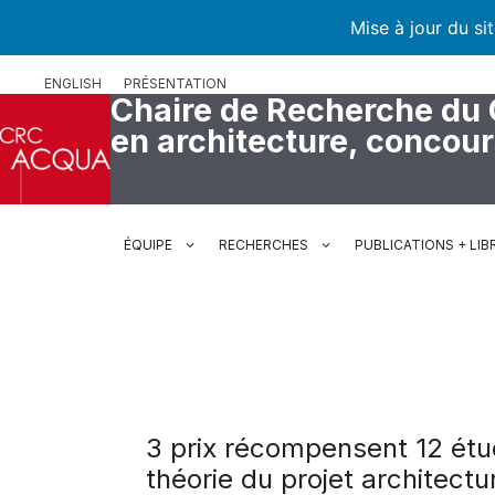
Mise à jour du si
Aller
ENGLISH
PRÉSENTATION
au
Chaire de Recherche du
contenu
en architecture, concou
ÉQUIPE
RECHERCHES
PUBLICATIONS + LIB
3 prix récompensent 12 étud
théorie du projet architect